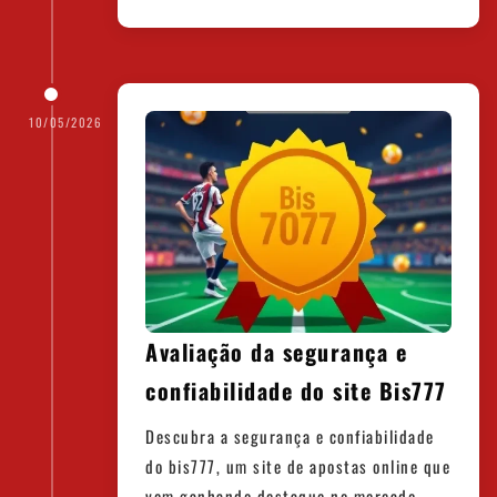
10/05/2026
Avaliação da segurança e
confiabilidade do site Bis777
Descubra a segurança e confiabilidade
do bis777, um site de apostas online que
vem ganhando destaque no mercado