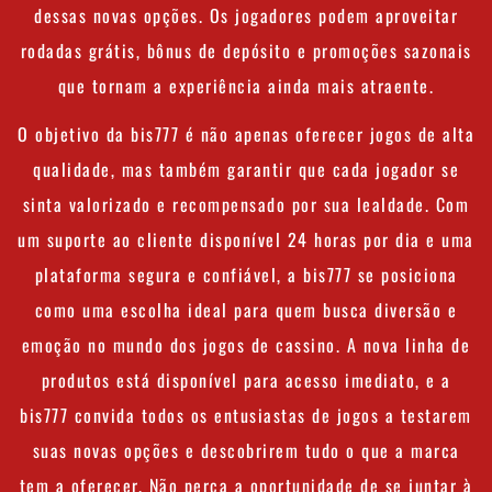
dessas novas opções. Os jogadores podem aproveitar
rodadas grátis, bônus de depósito e promoções sazonais
que tornam a experiência ainda mais atraente.
O objetivo da bis777 é não apenas oferecer jogos de alta
qualidade, mas também garantir que cada jogador se
sinta valorizado e recompensado por sua lealdade. Com
um suporte ao cliente disponível 24 horas por dia e uma
plataforma segura e confiável, a bis777 se posiciona
como uma escolha ideal para quem busca diversão e
emoção no mundo dos jogos de cassino. A nova linha de
produtos está disponível para acesso imediato, e a
bis777 convida todos os entusiastas de jogos a testarem
suas novas opções e descobrirem tudo o que a marca
tem a oferecer. Não perca a oportunidade de se juntar à