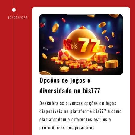
10/05/2026
Opcões de jogos e
diversidade no bis777
Descubra as diversas opções de jogos
disponíveis na plataforma bis777 e como
elas atendem a diferentes estilos e
preferências dos jogadores.