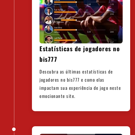
Estatísticas de jogadores no
bis777
Descubra as últimas estatísticas de
jogadores no bis777 e como elas
impactam sua experiência de jogo neste
emocionante site.