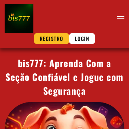
REGISTRO
LOGIN
bis777: Aprenda Com a
Seção Confiável e Jogue com
Segurança