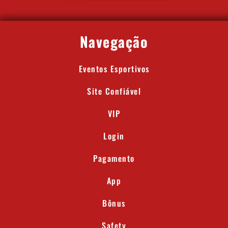
Navegação
Eventos Esportivos
Site Confiável
VIP
Login
Pagamento
App
Bônus
Safety