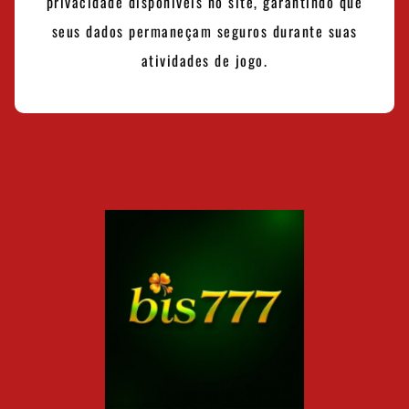
privacidade disponíveis no site, garantindo que
seus dados permaneçam seguros durante suas
atividades de jogo.