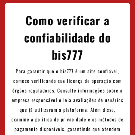
Como verificar a
confiabilidade do
bis777
Para garantir que o bis777 é um site confiável,
comece verificando sua licença de operação com
órgãos reguladores. Consulte informações sobre a
empresa responsável e leia avaliações de usuários
que já utilizaram a plataforma. Além disso,
examine a política de privacidade e os métodos de
pagamento disponíveis, garantindo que atendem