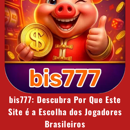
bis777: Descubra Por Que Este
Site é a Escolha dos Jogadores
Brasileiros