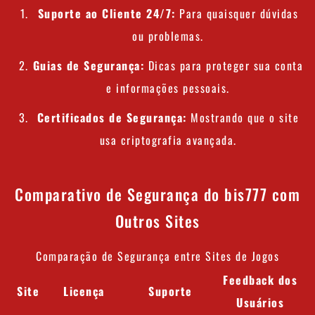
Suporte ao Cliente 24/7:
Para quaisquer dúvidas
ou problemas.
Guias de Segurança:
Dicas para proteger sua conta
e informações pessoais.
Certificados de Segurança:
Mostrando que o site
usa criptografia avançada.
Comparativo de Segurança do bis777 com
Outros Sites
Comparação de Segurança entre Sites de Jogos
Feedback dos
Site
Licença
Suporte
Usuários