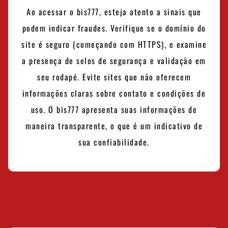
Ao acessar o bis777, esteja atento a sinais que
podem indicar fraudes. Verifique se o domínio do
site é seguro (começando com HTTPS), e examine
a presença de selos de segurança e validação em
seu rodapé. Evite sites que não oferecem
informações claras sobre contato e condições de
uso. O bis777 apresenta suas informações de
maneira transparente, o que é um indicativo de
sua confiabilidade.