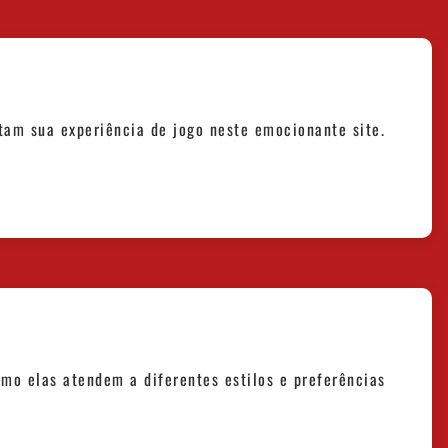
tam sua experiência de jogo neste emocionante site.
omo elas atendem a diferentes estilos e preferências