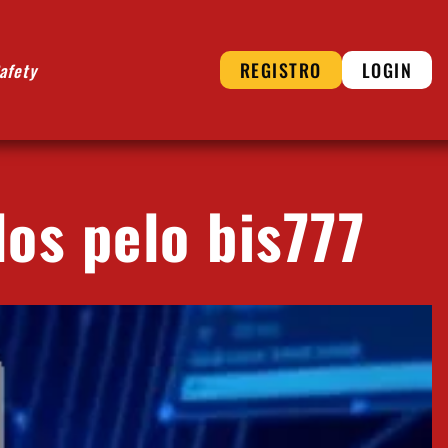
REGISTRO
LOGIN
afety
os pelo bis777