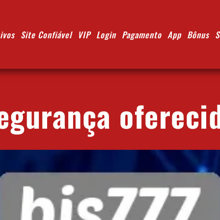
ivos
Site Confiável
VIP
Login
Pagamento
App
Bônus
S
egurança oferecid