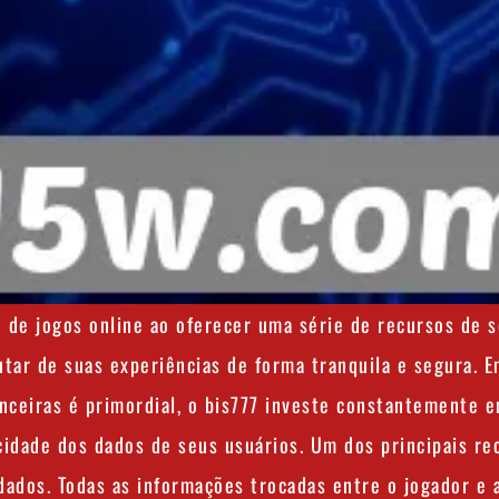
 de jogos online ao oferecer uma série de recursos de 
tar de suas experiências de forma tranquila e segura. 
nceiras é primordial, o bis777 investe constantemente 
cidade dos dados de seus usuários. Um dos principais r
 dados. Todas as informações trocadas entre o jogador e 