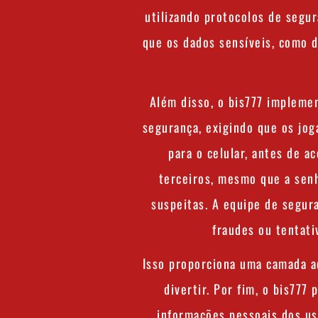
utilizando protocolos de segu
que os dados sensíveis, como 
Além disso, o bis777 implemen
segurança, exigindo que os jo
para o celular, antes de 
terceiros, mesmo que a sen
suspeitas. A equipe de segur
fraudes ou tentati
Isso proporciona uma camada a
divertir. Por fim, o bis777
informações pessoais dos us