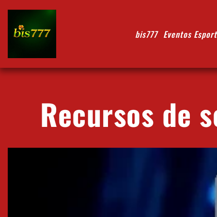
bis777
Eventos Esport
Recursos de s