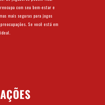
preocupa com seu bem-estar e
rmas mais seguras para jogos
m preocupações. Se você está em
ideal.
ZAÇÕES