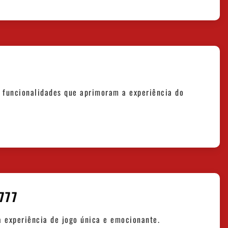
 e funcionalidades que aprimoram a experiência do
s777
a experiência de jogo única e emocionante.