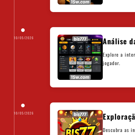
10/05/2026
Análise d
Explore a inte
jogador.
10/05/2026
Exploraçã
Descubra as in