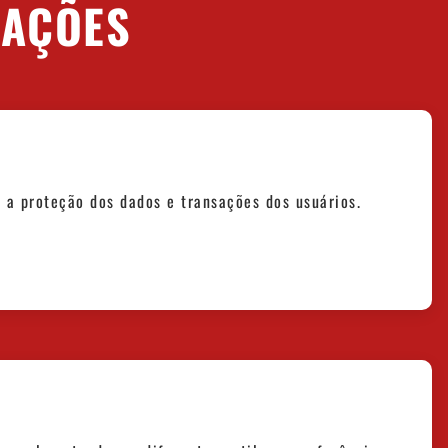
ZAÇÕES
o a proteção dos dados e transações dos usuários.