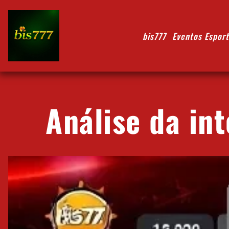
bis777
Eventos Esport
Análise da int