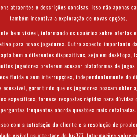
ns atraentes e descrições concisas. Isso não apenas ca
também incentiva a exploração de novas opções.
te bem visível, informando os usuários sobre ofertas e
cativo para novos jogadores. Outro aspecto importante da
dapta bem a diferentes dispositivos, seja em desktops, 
e muitos jogadores preferem acessar plataformas de jogos
ece fluida e sem interrupções, independentemente do dis
te acessível, garantindo que os jogadores possam obter a
rios específicos, fornece respostas rápidas para dúvidas
perguntas frequentes aborda questões mais detalhadas.
so com a satisfação do cliente e a resolução de proble
dade visível na interface do bis777. Informações sobre c