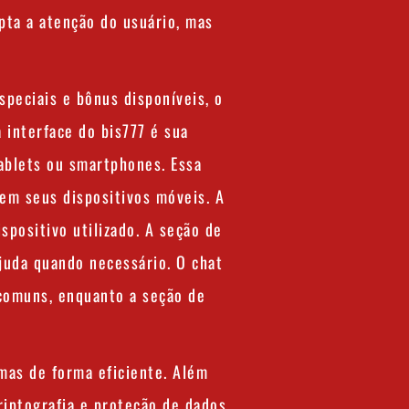
pta a atenção do usuário, mas
speciais e bônus disponíveis, o
 interface do bis777 é sua
tablets ou smartphones. Essa
 em seus dispositivos móveis. A
positivo utilizado. A seção de
juda quando necessário. O chat
 comuns, enquanto a seção de
mas de forma eficiente. Além
riptografia e proteção de dados