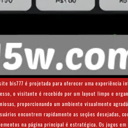
site bis777 é projetada para oferecer uma experiência in
esso, o visitante é recebido por um layout limpo e organi
oniosas, proporcionando um ambiente visualmente agrad
usuários encontrem rapidamente as seções desejadas, c
elementos na página principal é estratégica. Os jogos e