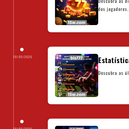
Descubra as di
dos jogadores.
10/05/2026
Estatísti
Descubra as úl
10/05/2026