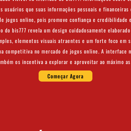
os usuários que suas informações pessoais e financeiras 
e jogos online, pois promove confiança e credibilidade 
rio do bis777 revela um design cuidadosamente elaborado 
ples, elementos visuais atraentes e um forte foco em s
a competitiva no mercado de jogos online. A interface 
ambém os incentiva a explorar e aproveitar ao máximo as 
Começar Agora